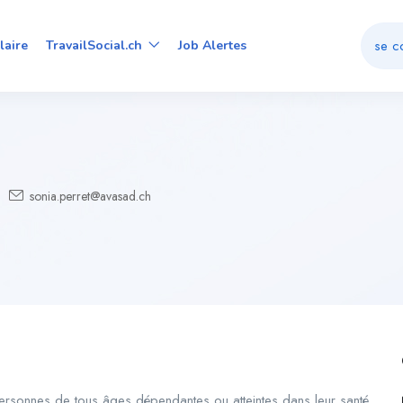
se c
laire
TravailSocial.ch
Job Alertes
sonia.perret@avasad.ch
ersonnes de tous âges dépendantes ou atteintes dans leur santé