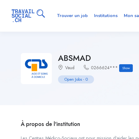
Trouver un job
Institutions
Mon sa
ABSMAD
Vaud
0266624***
Show
Open Jobs
-
0
À propos de l'institution
Les Centres Médico-Sociaux ont pour mission d’aider les p