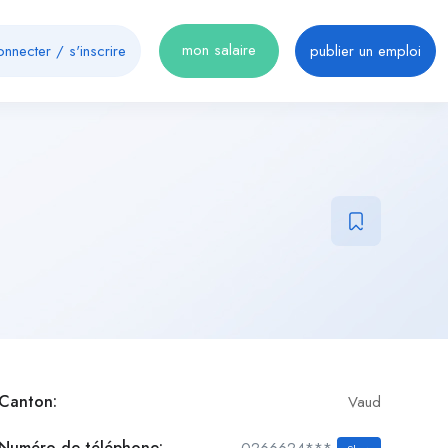
mon salaire
onnecter
/
s'inscrire
publier un emploi
Canton:
Vaud
Numéro de téléphone:
0266624***