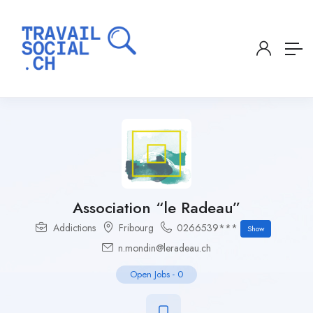
Association “le Radeau”
Addictions
Fribourg
0266539***
Show
n.mondin@leradeau.ch
Open Jobs
-
0