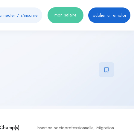
mon salaire
onnecter
/
s'inscrire
publier un emploi
Champ(s):
Insertion socioprofessionnelle
,
Migration