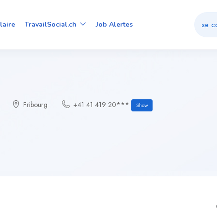
se c
laire
TravailSocial.ch
Job Alertes
Fribourg
+41 41 419 20***
Show