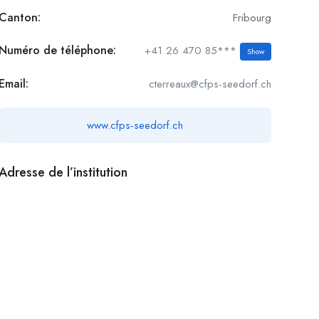
Canton:
Fribourg
Numéro de téléphone:
+41 26 470 85***
Show
Email:
cterreaux@cfps-seedorf.ch
www.cfps-seedorf.ch
Adresse de l’institution