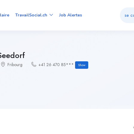
se c
laire
TravailSocial.ch
Job Alertes
Seedorf
Fribourg
+41 26 470 85***
Show