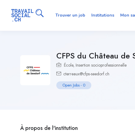
Trouver un job
Institutions
Mon sa
CFPS du Château de 
École
,
Insertion socioprofessionnelle
cterreaux@cfps-seedorf.ch
Open Jobs
-
0
À propos de l'institution