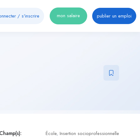
mon salaire
onnecter
/
s'inscrire
publier un emploi
Champ(s):
École
,
Insertion socioprofessionnelle