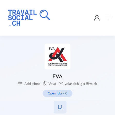
FVA
Addictions
Vaud
yolande.hilger@fva.ch
Open Jobs
-
0