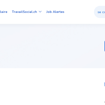
se c
laire
TravailSocial.ch
Job Alertes