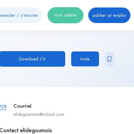
mon salaire
onnecter
/
s'inscrire
publier un emploi
Download CV
Invite
Courriel
elidegoumois@icloud.com
Contact elidegoumois