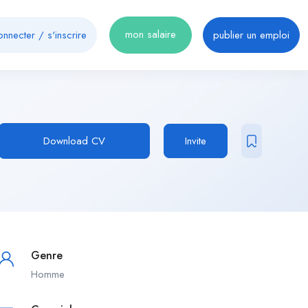
mon salaire
onnecter
/
s'inscrire
publier un emploi
Download CV
Invite
Genre
Homme