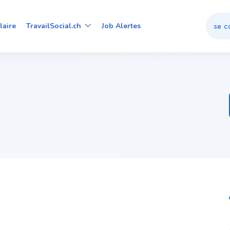
se c
laire
TravailSocial.ch
Job Alertes