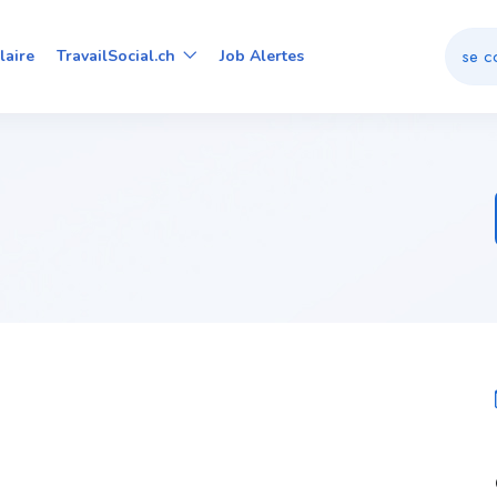
se c
laire
TravailSocial.ch
Job Alertes