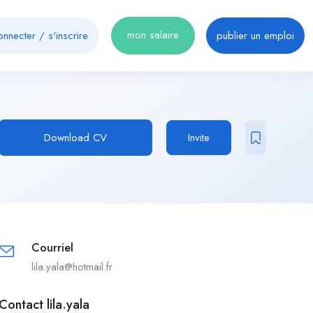
mon salaire
onnecter
/
s'inscrire
publier un emploi
Download CV
Invite
Courriel
lila.yala@hotmail.fr
Contact lila.yala