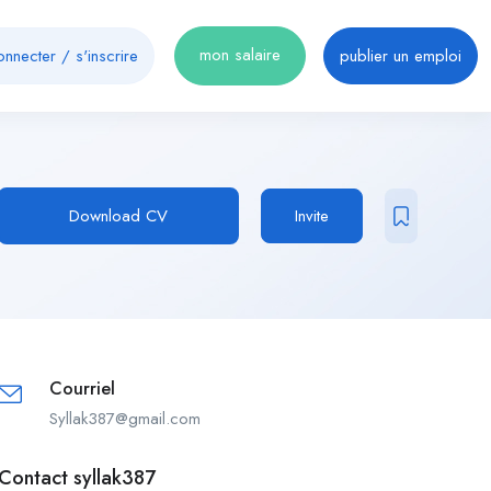
mon salaire
onnecter
/
s'inscrire
publier un emploi
Download CV
Invite
Courriel
Syllak387@gmail.com
Contact syllak387