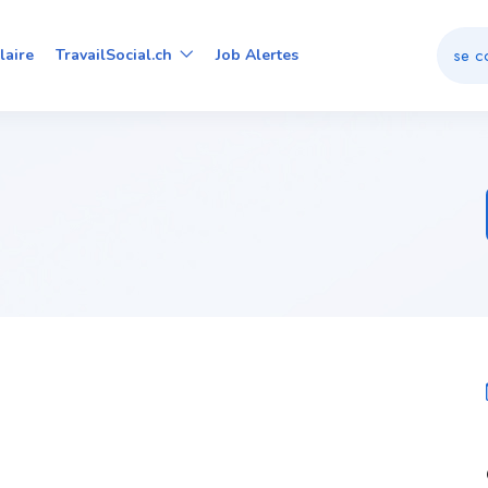
se c
laire
TravailSocial.ch
Job Alertes