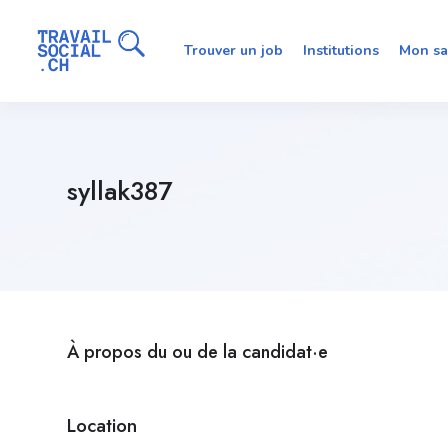
Trouver un job
Institutions
Mon sa
syllak387
À propos du ou de la candidat·e
Location