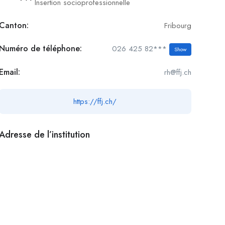
Insertion socioprofessionnelle
Canton:
Fribourg
Numéro de téléphone:
026 425 82***
Show
Email:
rh@ffj.ch
https://ffj.ch/
Adresse de l’institution