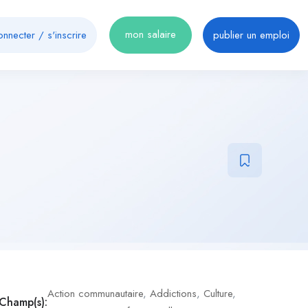
mon salaire
onnecter
/
s'inscrire
publier un emploi
Action communautaire
,
Addictions
,
Culture
,
Champ(s):