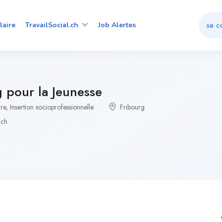
se c
laire
TravailSocial.ch
Job Alertes
 pour la Jeunesse
ure
,
Insertion socioprofessionnelle
Fribourg
.ch