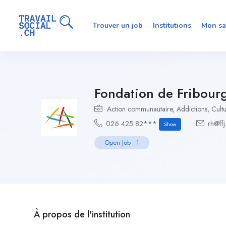
Trouver un job
Institutions
Mon sa
Fondation de Fribourg
Action communautaire
,
Addictions
,
Cult
026 425 82***
rh@ffj
Show
Open Job
-
1
À propos de l'institution