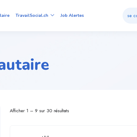
se c
laire
TravailSocial.ch
Job Alertes
utaire
Afficher
1
–
9
sur 30 résultats