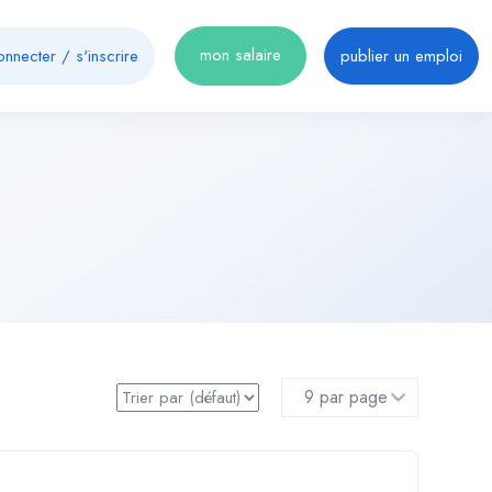
mon salaire
onnecter
/
s'inscrire
publier un emploi