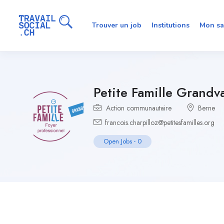
Trouver un job
Institutions
Mon sa
Petite Famille Grandv
Action communautaire
Berne
francois.charpilloz@petitesfamilles.org
Open Jobs
-
0