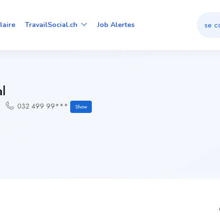
se c
laire
TravailSocial.ch
Job Alertes
al
032 499 99***
Show