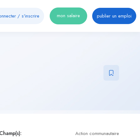
mon salaire
onnecter
/
s'inscrire
publier un emploi
Champ(s):
Action communautaire