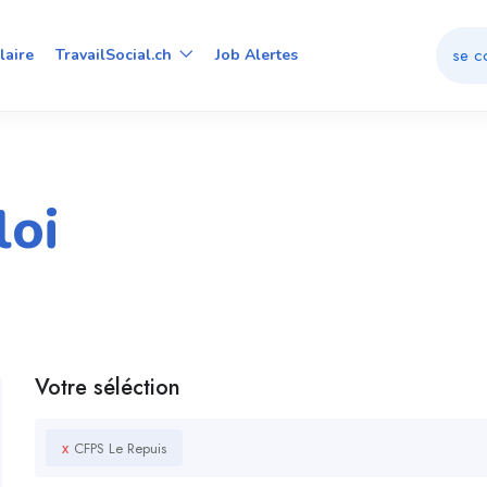
se c
laire
TravailSocial.ch
Job Alertes
loi
Votre séléction
x
CFPS Le Repuis