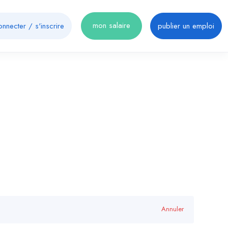
mon salaire
onnecter
/
s'inscrire
publier un emploi
Annuler