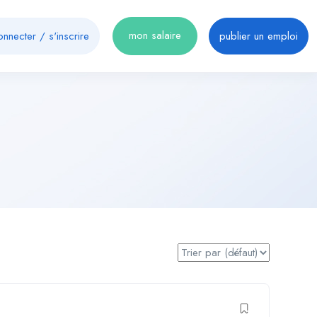
mon salaire
onnecter
/
s'inscrire
publier un emploi