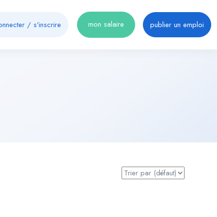
mon salaire
onnecter
/
s'inscrire
publier un emploi